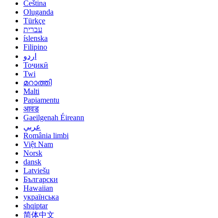
Čeština
Oluganda
Türkçe
עברית
íslenska
Filipino
اردو
Тоҷикӣ
Twi
മറാത്തി
Malti
Papiamentu
आवड
Gaeilgenah Éireann
عربي
România limbi
Việt Nam
Norsk
dansk
Latviešu
Български
Hawaiian
українська
shqiptar
简体中文