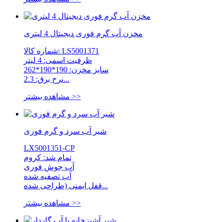
مخزن آب گرم فوری دیجیتال 4 لیتری
شماره کالا: LS5001371
ظرفیت اسمی: 4 لیتر
سایز مخزن: 190*190*262
نرخ برق: 2.3...
مشاهده بیشتر >>
شیر آب سرد و گرم فوری
LX5001351-CP
تمام شد: کروم
آب جوش فوری
آب تصفیه شده
قفل ایمنی (طراحی شده...
مشاهده بیشتر >>