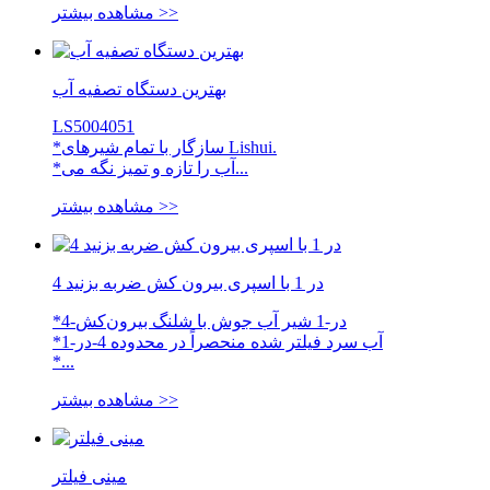
مشاهده بیشتر >>
بهترین دستگاه تصفیه آب
LS5004051
*سازگار با تمام شیرهای Lishui.
*آب را تازه و تمیز نگه می...
مشاهده بیشتر >>
4 در 1 با اسپری بیرون کش ضربه بزنید
*4-در-1 شیر آب جوش با شلنگ بیرون‌کش
*آب سرد فیلتر شده منحصراً در محدوده 4-در-1
*...
مشاهده بیشتر >>
مینی فیلتر