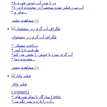
*4-در-1 شیر آب جوش فوری
*آب سرد فیلتر شده منحصراً در محدوده 4-در-1
* بویلر و...
مشاهده بیشتر >>
تلگراف آب گرم زیر پیشخوان
* پرداخت مشکی
* ظرفیت 2.4 لیتر
*آب گرم، سرد یا جوش را پخش می کند
* محدوده دما...
مشاهده بیشتر >>
فیلتر واتار
LS5006051
* سازگار با تمام شیرهای Lishui.
*آب را تازه و تمیز نگه می...