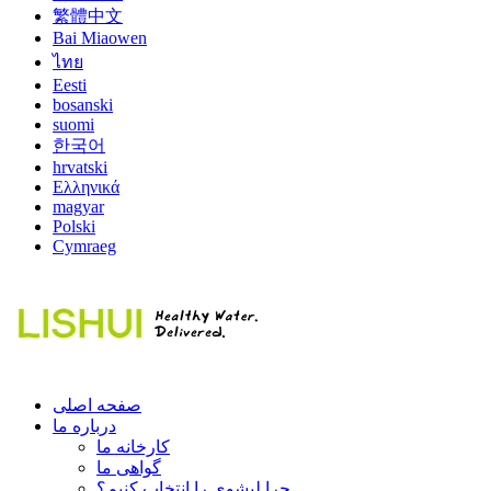
繁體中文
Bai Miaowen
ไทย
Eesti
bosanski
suomi
한국어
hrvatski
Ελληνικά
magyar
Polski
Cymraeg
صفحه اصلی
درباره ما
کارخانه ما
گواهی ما
چرا لیشوی را انتخاب کنیم؟