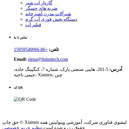
گازدار اب شیر
ضربه های حسگر
شیرآلات مدرن آشپزخانه
دستگاه پخش فوری آب گرم
فیلتر آب
تماس با ما
تلفن:
+86-15959540966
Email:
elena@lishuitech.com
آدرس:
5-201، هاییی صنعتی پارک، شماره 7، کنگپینگ جاده،
جیمی ناحیه، Xiamen، چین
کد QR
حق چاپ © Xiamen لیشوی فناوری شرکت، آموزشی ویبولیتین همه
حقوق رزرو شده است.
تنظیم حریم خصوصی